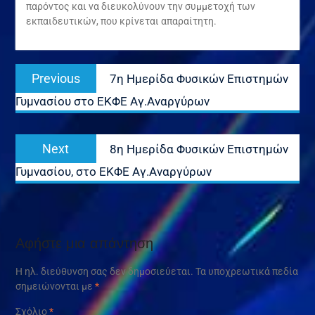
παρόντος και να διευκολύνουν την συμμετοχή των
εκπαιδευτικών, που κρίνεται απαραίτητη.
Πλοήγηση
Previous
Previous
7η Ημερίδα Φυσικών Επιστημών
άρθρων
post:
Γυμνασίου στο ΕΚΦΕ Αγ.Αναργύρων
Next
Next
8η Ημερίδα Φυσικών Επιστημών
post:
Γυμνασίου, στο ΕΚΦΕ Αγ.Αναργύρων
Αφήστε μια απάντηση
Η ηλ. διεύθυνση σας δεν δημοσιεύεται.
Τα υποχρεωτικά πεδία
σημειώνονται με
*
Σχόλιο
*