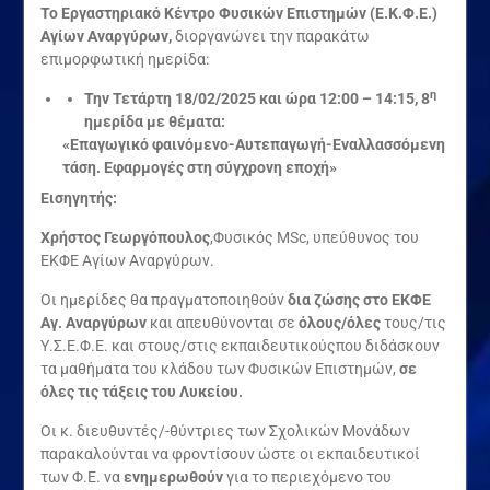
Το Εργαστηριακό Κέντρο Φυσικών Επιστημών (Ε.Κ.Φ.Ε.)
Αγίων Αναργύρων,
διοργανώνει την παρακάτω
επιμορφωτική ημερίδα:
η
Την Τετάρτη 18/02/2025 και ώρα 12:00 – 14:15, 8
ημερίδα με θέματα:
«Επαγωγικό φαινόμενο-Αυτεπαγωγή-Εναλλασσόμενη
τάση. Εφαρμογές στη σύγχρονη εποχή»
Εισηγητής:
Χρήστος Γεωργόπουλος
,Φυσικός MSc, υπεύθυνος του
ΕΚΦΕ Αγίων Αναργύρων.
Οι ημερίδες θα πραγματοποιηθούν
δια ζώσης στο ΕΚΦΕ
Αγ. Αναργύρων
και απευθύνονται σε
όλους/όλες
τους/τις
Υ.Σ.Ε.Φ.Ε. και στους/στις εκπαιδευτικούςπου διδάσκουν
τα μαθήματα του κλάδου των Φυσικών Επιστημών,
σε
όλες τις τ
άξ
εις του Λυκείου.
Οι κ. διευθυντές/-θύντριες των Σχολικών Μονάδων
παρακαλούνται να φροντίσουν ώστε οι εκπαιδευτικοί
των Φ.Ε. να
ενημερωθούν
για το περιεχόμενο του