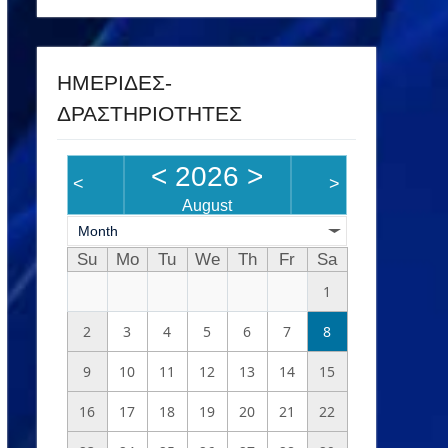
ΗΜΕΡΙΔΕΣ-
ΔΡΑΣΤΗΡΙΟΤΗΤΕΣ
<
2026
>
<
>
August
Month
Su
Mo
Tu
We
Th
Fr
Sa
1
2
3
4
5
6
7
8
9
10
11
12
13
14
15
16
17
18
19
20
21
22