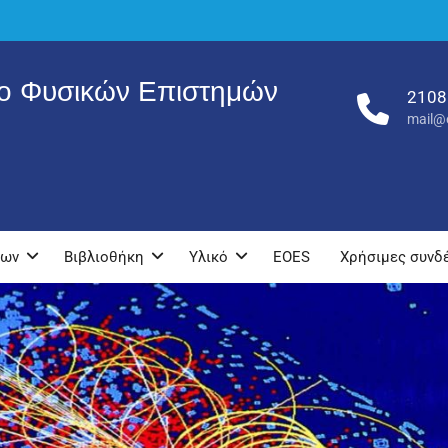
ρο Φυσικών Επιστημών
2108
mail@e
νων
Βιβλιοθήκη
Υλικό
EOES
Χρήσιμες συνδ