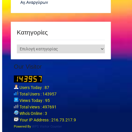
Αγ.Αναργύρων
Kατηγορίες
Kατηγορίες
Our Visitor
Users Today : 87
Total Users : 143957
Views Today : 95
Total views : 497691
Who's Online : 3
Your IP Address : 216.73.217.9
Powered By
WPS Visitor Counter