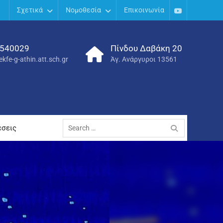
Σχετικά
Νομοθεσία
Επικοινωνία
Youtube
540029
Πίνδου Δαβάκη 20
kfe-g-athin.att.sch.gr
Άγ. Ανάργυροι 13561
Search
έσεις
for: