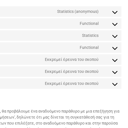
Statistics (anonymous)
Consent
to
Functional
service
Consent
elementor
to
Statistics
service
Consent
wordpress
to
Functional
service
Consent
google-
to
Εκκρεμεί έρευνα του σκοπού
analytics
service
Consent
complianz
to
Εκκρεμεί έρευνα του σκοπού
service
Consent
youtube
to
Εκκρεμεί έρευνα του σκοπού
service
Consent
facebook
to
service
Διάφορα
, θα προβάλουμε ένα αναδυόμενο παράθυρο με μια επεξήγηση για
μήσεων', δηλώνετε ότι μας δίνεται τη συγκατάθεσή σας για τη
των που επιλέξατε, στο αναδυόμενο παράθυρο και στην παρούσα