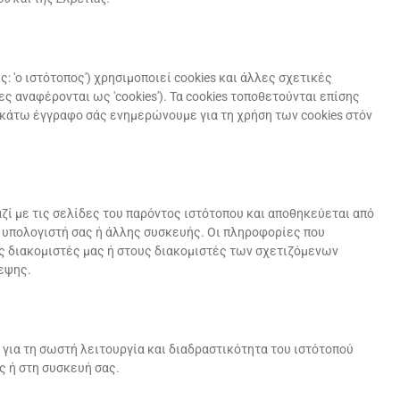
: 'ο ιστότοπος') χρησιμοποιεί cookies και άλλες σχετικές
ς αναφέρονται ως 'cookies'). Τα cookies τοποθετούνται επίσης
ακάτω έγγραφο σάς ενημερώνουμε για τη χρήση των cookies στόν
αζί με τις σελίδες του παρόντος ιστότοπου και αποθηκεύεται από
 υπολογιστή σας ή άλλης συσκευής. Οι πληροφορίες που
ς διακομιστές μας ή στους διακομιστές των σχετιζόμενων
εψης.
ι για τη σωστή λειτουργία και διαδραστικότητα του ιστότοπού
ς ή στη συσκευή σας.