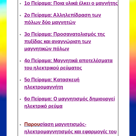
1
ο
Πείραμα: Ποια υλικά έλκει ο μαγνήτης
2
ο
Πείραμα: Αλληλεπίδραση των
πόλων δύο μαγνητών
3
ο
Πείραμα: Προσανατολισμός της
πυξίδας και αναγνώριση των
μαγνητικών πόλων
4
ο
Πείραμα: Μαγνητικά αποτελέσματα
του ηλεκτρικού ρεύματος
5
ο
Πείραμα: Κατασκευή
ηλεκτρομαγνήτη
6
ο
Πείραμα: Ο μαγνητισμός δημιουργεί
ηλεκτρικό ρεύμα
Παρου
σίαση μαγνητισμός-
ηλεκτρομαγνητισμός και εφαρμογές του