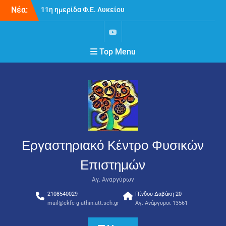
11η ημερίδα Φ.Ε. Λυκείου
Νέα:
στο ΕΚΦΕ Αγ.Αναργύρων
10η ημερίδα Φ.Ε.
Γυμνασίου στο ΕΚΦΕ Αγ.
Αναργύρων
Top Menu
Απολογισμός
εργαστηριακών
δραστηριοτήτων ΥΣΕΦΕ
2025-2026
Εργαστηριακό Κέντρο Φυσικών
Επιστημών
Αγ. Αναργύρων
2108540029
Πίνδου Δαβάκη 20
mail@ekfe-g-athin.att.sch.gr
Άγ. Ανάργυροι 13561