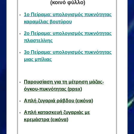
(κοινό φύλλο)
1ο Πείραμα: υπολογισμός πυκνότητας
καραμέλας βουτύρου
2ο Πείραμα: υπολογισμός πυκνότητας
πλαστελίνης
3ο Πείραμα: υπολογισμός πυκνότητας
μιας μπίλιας
Παρουσίαση για τη μέτρηση μάζας-
όγκου-πυκνότητας (ppsx)
Απλή ζυγαριά ράβδου (εικόνα)
Απλή κατασκευή ζυγαριάς με
κρεμάστρα (εικόνα)