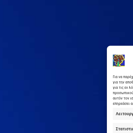
Για να παρέ
για την απο
για τις εν 
προσωπικού
αυτόν τον ι
επηρεάσει α
Λειτουρ
Στατιστι