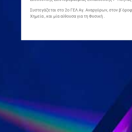
Συστεγάζεται στο 2ο ΓΕΛ Αγ. Αναργύρων, στον β΄όροφο
Χημεία , και μία αίθουσα για τη Φυσική .