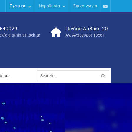
Σχετικά
Νομοθεσία
Επικοινωνία
Youtube
540029
Πίνδου Δαβάκη 20
kfe-g-athin.att.sch.gr
Άγ. Ανάργυροι 13561
Search
έσεις
for: