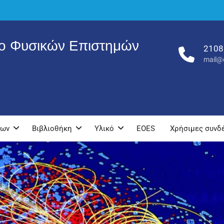
ρο Φυσικών Επιστημών
2108
mail@e
νων
Βιβλιοθήκη
Υλικό
EOES
Χρήσιμες συνδ