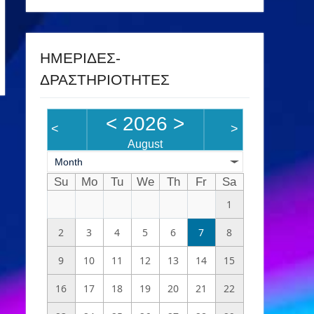
ΗΜΕΡΙΔΕΣ-
ΔΡΑΣΤΗΡΙΟΤΗΤΕΣ
<
2026
>
<
>
August
Month
Su
Mo
Tu
We
Th
Fr
Sa
1
2
3
4
5
6
7
8
9
10
11
12
13
14
15
16
17
18
19
20
21
22