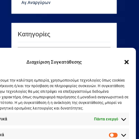
Αγ.Αναργύρων
Kατηγορίες
Kατηγορίες
Διαχείριση Συγκατάθεσης
Our Visitor
χουμε την καλύτερη εμπειρία, χρησιμοποιούμε τεχνολογίες όπως cookies
θήκευση ή/και την πρόσβαση σε πληροφορίες συσκευών. Η συγκατάθεση
λόγω τεχνολογίες θα μας επιτρέψει να επεξεργαστούμε δεδομένα
Users Today : 154
 χαρακτήρα, όπως συμπεριφορά περιήγησης ή μοναδικά αναγνωριστικά σε
Total Users : 143786
στότοπο. Η μη συγκατάθεση ή η ανάκληση της συγκατάθεσης, μπορεί να
Views Today : 176
ρνητικά ορισμένες λειτουργίες και δυνατότητες.
Total views : 497474
γικά
Πάντα ενεργό
Who's Online : 0
Your IP Address : 216.73.217.154
Powered By
WPS Visitor Counter
κά
Στατιστικ