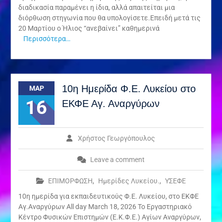
διαδικασία παραμένει η ίδια, αλλά απαιτείται μια
διόρθωση στηγωνία που θα υπολογίσετε.Επειδή μετά τις
20 Μαρτίου ο Ήλιος “ανεβαίνει” καθημερινά
Περισσότερα…
10η Ημερίδα Φ.Ε. Λυκείου στο
ΜΑΡ
16
ΕΚΦΕ Αγ. Αναργύρων
Χρήστος Γεωργόπουλος
Leave a comment
ΕΠΙΜΟΡΦΩΣΗ
,
Ημερίδες Λυκείου.
,
ΥΣΕΦΕ
10η ημερίδα για εκπαιδευτικούς Φ.Ε. Λυκείου, στο ΕΚΦΕ
Αγ.Αναργύρων All day March 18, 2026 Το Εργαστηριακό
Κέντρο Φυσικών Επιστημών (Ε.Κ.Φ.Ε.) Αγίων Αναργύρων,