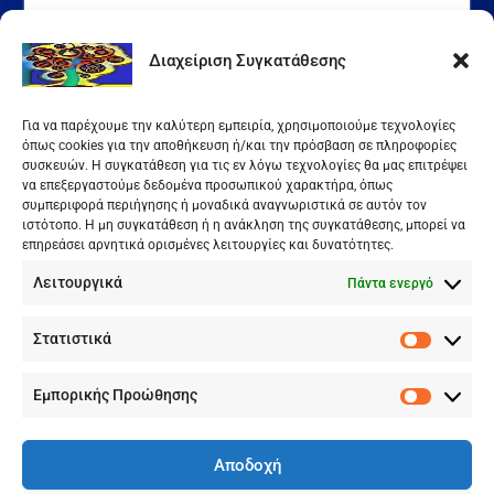
Kατηγορίες
Διαχείριση Συγκατάθεσης
Our Visitor
Για να παρέχουμε την καλύτερη εμπειρία, χρησιμοποιούμε τεχνολογίες
όπως cookies για την αποθήκευση ή/και την πρόσβαση σε πληροφορίες
συσκευών. Η συγκατάθεση για τις εν λόγω τεχνολογίες θα μας επιτρέψει
Users Today : 170
να επεξεργαστούμε δεδομένα προσωπικού χαρακτήρα, όπως
Total Users : 144278
συμπεριφορά περιήγησης ή μοναδικά αναγνωριστικά σε αυτόν τον
Views Today : 193
ιστότοπο. Η μη συγκατάθεση ή η ανάκληση της συγκατάθεσης, μπορεί να
Total views : 498088
επηρεάσει αρνητικά ορισμένες λειτουργίες και δυνατότητες.
Who's Online : 0
Λειτουργικά
Πάντα ενεργό
Your IP Address : 216.73.217.162
Powered By
WPS Visitor Counter
Στατιστικά
Στατιστ
Εμπορικής Προώθησης
Εμπορικ
Προώθη
Αποδοχή
Youtube
Διαχειριστής: Χρήστος Γεωργόπουλος, Copyright 2023© All